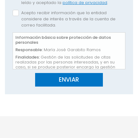
leído y aceptado la
política de privacidad
.
Acepto recibir información que la entidad
considere de interés a través de la cuenta de
correo facilitada.
Información básica sobre protección de datos
personales
Responsable:
María José Garabito Ramos
Finalidades:
Gestión de las solicitudes de citas
realizadas por las personas interesadas, y en su
caso, si se produce posterior encargo la gestión
del mismo, incluida la gestión administrativa,
contable y fiscal del encargo, así como el archivo
del expediente.
Legitimación:
Consentimiento del interesado, interés
del solicitante y propio, así como si se produce
encargo posterior la relación que se establezca.
Cesiones:
No se cederán los datos a terceros, salvo
su consentimiento expreso o las excepciones
previstas por la normativa vigente. / No están
previstas transferencias internacionales.
Derechos:
Acceso, rectificación, supresión y derecho
al olvido, limitación del tratamiento, portabilidad,