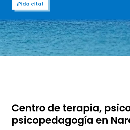
¡Pida cita!
¡Infórmese!
Centro de terapia, psico
psicopedagogía en Nar