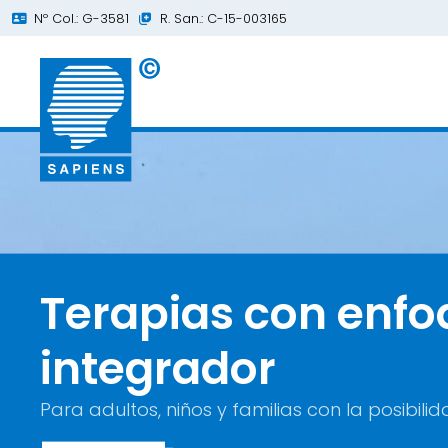
Nº Col.: G-3581
R. San.: C-15-003165
Centro de pedag
Terapias con enf
Expertos en Hipn
juvenil en Narón
integrador
Terapia eficaz para resolver problemas 
Para adultos, niños y familias con la posibili
Tratamos todo tipo de dificultades de apre
¡Pruébela!