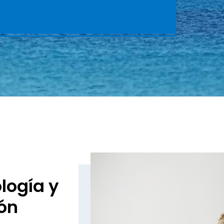
logía y
ón